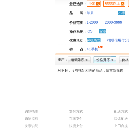
小米
6000以上
您已选择：
品 牌：
苹果
小米
1-2000
2000-3999
价格范围：
iOS
安卓
操作系统：
裸机热卖
招联信用付分
优惠活动：
4G手机
特 点：
排序：
销量降序
价格升序
价格
对不起，没有找到相关的商品，请重新筛选
购物指南
支付方式
配送方式
购物流程
在线支付
快递配送
发票说明
快捷支付
上门自提