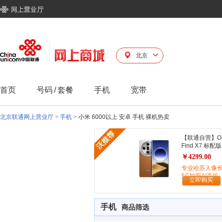
北京
首页
号码
/
套餐
手机
宽带
北京联通网上营业厅
>
手机
>
小米 6000以上 安卓 手机 裸机热卖
【联通自营】O
Find X7 标配版
￥4299.00
专业哈苏人像
5G拍照AI手机
立即购买
手机
商品筛选