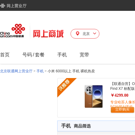
北京
首页
号码
/
套餐
手机
宽带
北京联通网上营业厅
>
手机
>
小米 6000以上 手机 裸机热卖
【联通自营】O
Find X7 标配版
￥4299.00
专业哈苏人像
5G拍照AI手机
立即购买
手机
商品筛选