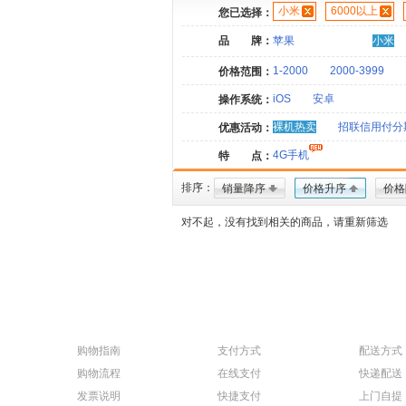
小米
6000以上
您已选择：
品 牌：
苹果
小米
1-2000
2000-3999
价格范围：
iOS
安卓
操作系统：
裸机热卖
招联信用付分
优惠活动：
4G手机
特 点：
排序：
销量降序
价格升序
价格
对不起，没有找到相关的商品，请重新筛选
购物指南
支付方式
配送方式
购物流程
在线支付
快递配送
发票说明
快捷支付
上门自提