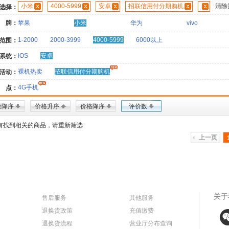
小米
4000-5999
安卓
招联信用付分期购机
清除
选择：
 牌：
苹果
小米
华为
vivo
1-2000
2000-3999
4000-5999
6000以上
范围：
iOS
安卓
系统：
裸机热卖
招联信用付分期购机
活动：
4G手机
 点：
量降序
价格升序
价格降序
评价数
有找到相关的商品，请重新筛选
上一页
关于
售后服务
其他服务
退换货政策
充值缴费
退换货流程
营业厅分布查询