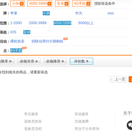
小米
4000-5999
安卓
4G手机
清除筛选条件
选择：
 牌：
苹果
小米
华为
vivo
1-2000
2000-3999
4000-5999
6000以上
范围：
iOS
安卓
系统：
裸机热卖
招联信用付分期购机
活动：
4G手机
 点：
量降序
价格升序
价格降序
评价数
有找到相关的商品，请重新筛选
上一页
关于
售后服务
其他服务
退换货政策
充值缴费
退换货流程
营业厅分布查询