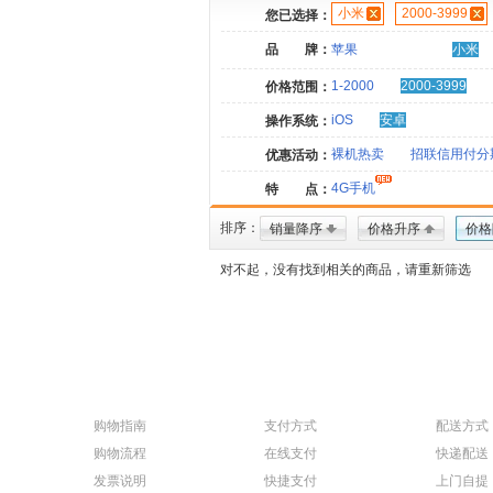
小米
2000-3999
您已选择：
品 牌：
苹果
小米
1-2000
2000-3999
价格范围：
iOS
安卓
操作系统：
裸机热卖
招联信用付分
优惠活动：
4G手机
特 点：
排序：
销量降序
价格升序
价格
对不起，没有找到相关的商品，请重新筛选
购物指南
支付方式
配送方式
购物流程
在线支付
快递配送
发票说明
快捷支付
上门自提