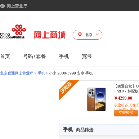
北京
首页
号码
/
套餐
手机
宽带
北京联通网上营业厅
>
手机
>
小米 2000-3999 安卓 手机
【联通自营】O
Find X7 标配版
￥4299.00
专业哈苏人像
5G拍照AI手机
立即购买
手机
商品筛选