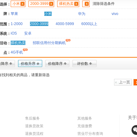
小米
2000-3999
裸机热卖
清除筛选条件
选择：
 牌：
苹果
小米
华为
vivo
1-2000
2000-3999
4000-5999
6000以上
范围：
iOS
安卓
系统：
裸机热卖
招联信用付分期购机
活动：
4G手机
 点：
量降序
价格升序
价格降序
评价数
有找到相关的商品，请重新筛选
上一页
关于
售后服务
其他服务
退换货政策
充值缴费
退换货流程
营业厅分布查询