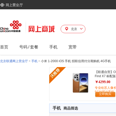
北京
首页
号码
/
套餐
手机
宽带
北京联通网上营业厅
>
手机
>
小米 1-2000 iOS 手机 招联信用付分期购机 4G手机
【联通自营】O
Find X7 标配版
￥4299.00
专业哈苏人像
5G拍照AI手机
立即购买
手机
商品筛选