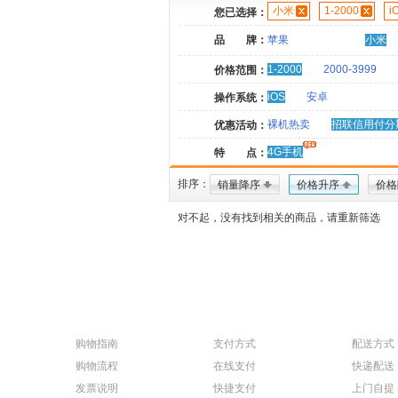
小米
1-2000
i
您已选择：
品 牌：
苹果
小米
1-2000
2000-3999
价格范围：
iOS
安卓
操作系统：
裸机热卖
招联信用付分
优惠活动：
4G手机
特 点：
排序：
销量降序
价格升序
价格
对不起，没有找到相关的商品，请重新筛选
购物指南
支付方式
配送方式
购物流程
在线支付
快递配送
发票说明
快捷支付
上门自提