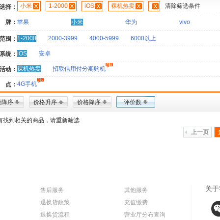
小米
1-2000
iOS
裸机热卖
清除筛选条件
选择：
 牌：
苹果
小米
华为
vivo
1-2000
2000-3999
4000-5999
6000以上
范围：
iOS
安卓
系统：
裸机热卖
招联信用付分期购机
活动：
4G手机
 点：
量降序
价格升序
价格降序
评价数
有找到相关的商品，请重新筛选
上一页
关于
售后服务
其他服务
退换货政策
充值缴费
退换货流程
营业厅分布查询