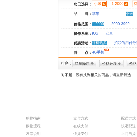
小米
1-2000
您已选择：
品 牌：
苹果
小米
1-2000
2000-3999
价格范围：
iOS
安卓
操作系统：
裸机热卖
招联信用付分
优惠活动：
4G手机
特 点：
排序：
销量降序
价格升序
价格
对不起，没有找到相关的商品，请重新筛选
购物指南
支付方式
配送方式
购物流程
在线支付
快递配送
发票说明
快捷支付
上门自提