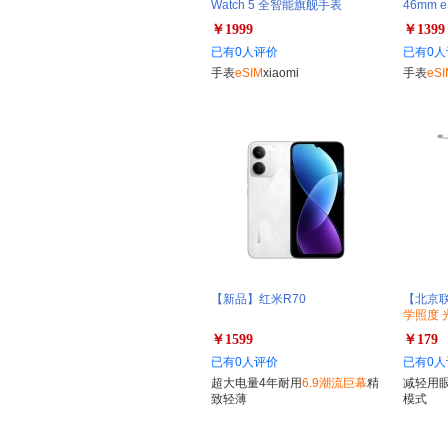
Watch 5 全智能旗舰手表
46mm
￥1999
￥1399
已有0人评价
已有0人
手表
eSIM
xiaomi
手表
eSI
【新品】红米R70
【北京联
学照度 
￥1599
￥179
已有0人评价
已有0人
超大电量4年耐用
6.9潮流巨幕
精
减轻用
致轻薄
模式