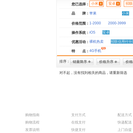
小米
安卓
招联
您已选择：
品 牌：
苹果
小米
1-2000
2000-3999
价格范围：
iOS
安卓
操作系统：
裸机热卖
招联信用付分
优惠活动：
4G手机
特 点：
排序：
销量降序
价格升序
价格
对不起，没有找到相关的商品，请重新筛选
购物指南
支付方式
配送方式
购物流程
在线支付
快递配送
发票说明
快捷支付
上门自提