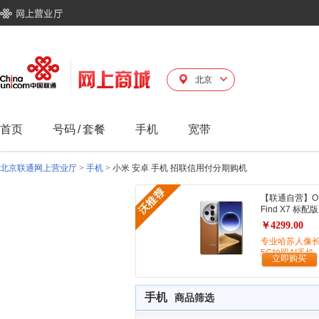
北京
首页
号码
/
套餐
手机
宽带
北京联通网上营业厅
>
手机
>
小米 安卓 手机 招联信用付分期购机
【联通自营】O
Find X7 标配版
￥4299.00
专业哈苏人像
5G拍照AI手机
立即购买
手机
商品筛选