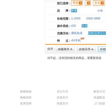
苹果
安卓
您已选择：
品 牌：
苹果
小米
1-2000
2000-3999
价格范围：
iOS
安卓
操作系统：
裸机热卖
招联信用付分
优惠活动：
4G手机
特 点：
排序：
销量降序
价格升序
价格
对不起，没有找到相关的商品，请重新筛选
购物指南
支付方式
配送方式
购物流程
在线支付
快递配送
发票说明
快捷支付
上门自提