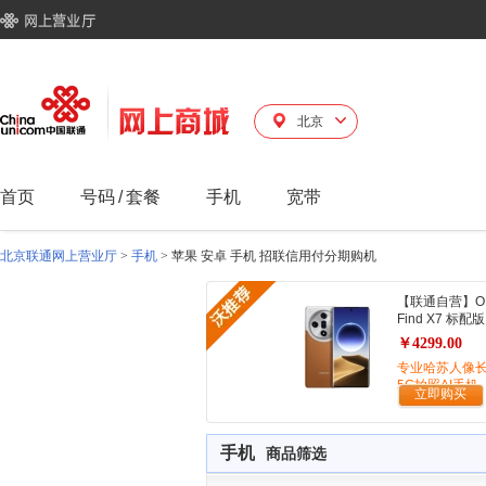
北京
首页
号码
/
套餐
手机
宽带
北京联通网上营业厅
>
手机
>
苹果 安卓 手机 招联信用付分期购机
【联通自营】O
Find X7 标配版
￥4299.00
专业哈苏人像
5G拍照AI手机
立即购买
手机
商品筛选