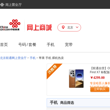
北京
首页
号码
/
套餐
手机
宽带
北京联通网上营业厅
>
手机
>
苹果 手机 裸机热卖
【联通自营】O
Find X7 标配版
￥4299.00
专业哈苏人像
5G拍照AI手机
立即购买
手机
商品筛选