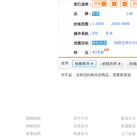
苹果
裸
您已选择：
品 牌：
苹果
小米
1-2000
2000-3999
价格范围：
iOS
安卓
操作系统：
裸机热卖
招联信用付分
优惠活动：
4G手机
特 点：
排序：
销量降序
价格升序
价格
对不起，没有找到相关的商品，请重新筛选
购物指南
支付方式
配送方式
购物流程
在线支付
快递配送
发票说明
快捷支付
上门自提