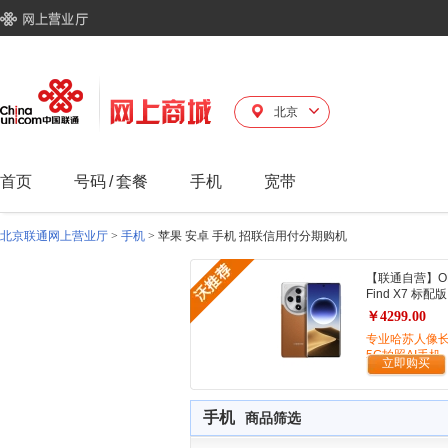
北京
首页
号码
/
套餐
手机
宽带
北京联通网上营业厅
>
手机
>
苹果 安卓 手机 招联信用付分期购机
【联通自营】O
Find X7 标配版
￥4299.00
专业哈苏人像
5G拍照AI手机
立即购买
手机
商品筛选