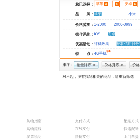
苹果
安卓
您已选择：
品 牌：
苹果
小米
1-2000
2000-3999
价格范围：
iOS
安卓
操作系统：
裸机热卖
招联信用付分
优惠活动：
4G手机
特 点：
排序：
销量降序
价格升序
价格
对不起，没有找到相关的商品，请重新筛选
购物指南
支付方式
配送方式
购物流程
在线支付
快递配送
发票说明
快捷支付
上门自提