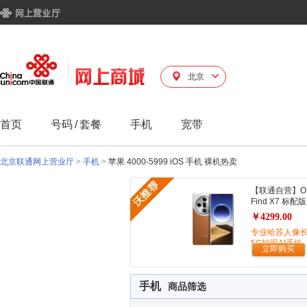
北京
首页
号码
/
套餐
手机
宽带
北京联通网上营业厅
>
手机
>
苹果 4000-5999 iOS 手机 裸机热卖
【联通自营】O
Find X7 标配版
￥4299.00
专业哈苏人像
5G拍照AI手机
立即购买
手机
商品筛选