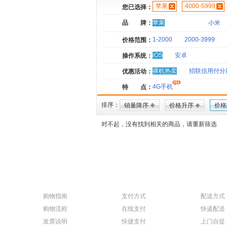
苹果
4000-5999
您已选择：
品 牌：
苹果
小米
1-2000
2000-3999
价格范围：
iOS
安卓
操作系统：
裸机热卖
招联信用付分
优惠活动：
4G手机
特 点：
排序：
销量降序
价格升序
价格
对不起，没有找到相关的商品，请重新筛选
购物指南
支付方式
配送方式
购物流程
在线支付
快递配送
发票说明
快捷支付
上门自提