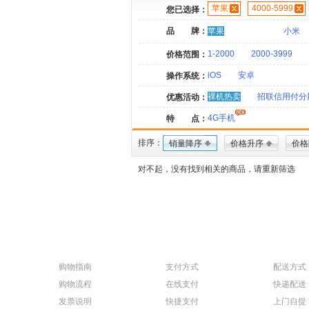
苹果
4000-5999
您已选择：
品 牌：
苹果
小米
1-2000
2000-3999
价格范围：
iOS
安卓
操作系统：
裸机热卖
招联信用付分
优惠活动：
4G手机
特 点：
排序：
销量降序
价格升序
价格
对不起，没有找到相关的商品，请重新筛选
购物指南
支付方式
配送方式
购物流程
在线支付
快递配送
发票说明
快捷支付
上门自提