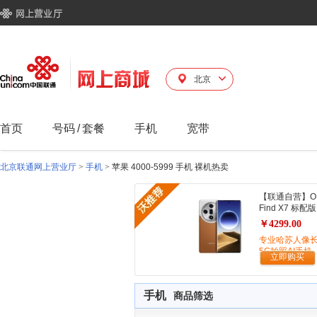
北京
首页
号码
/
套餐
手机
宽带
北京联通网上营业厅
>
手机
>
苹果 4000-5999 手机 裸机热卖
【联通自营】O
Find X7 标配版
￥4299.00
专业哈苏人像
5G拍照AI手机
立即购买
手机
商品筛选