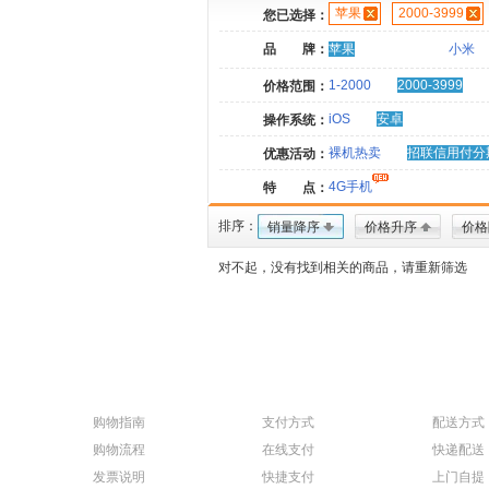
苹果
2000-3999
您已选择：
品 牌：
苹果
小米
1-2000
2000-3999
价格范围：
iOS
安卓
操作系统：
裸机热卖
招联信用付分
优惠活动：
4G手机
特 点：
排序：
销量降序
价格升序
价格
对不起，没有找到相关的商品，请重新筛选
购物指南
支付方式
配送方式
购物流程
在线支付
快递配送
发票说明
快捷支付
上门自提