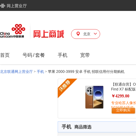
北京
首页
号码
/
套餐
手机
宽带
北京联通网上营业厅
>
手机
>
苹果 2000-3999 安卓 手机 招联信用付分期购机
【联通自营】O
Find X7 标配版
￥4299.00
专业哈苏人像
5G拍照AI手机
立即购买
手机
商品筛选