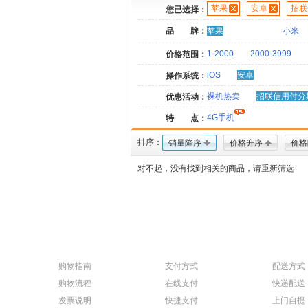
苹果
安卓
招联
您已选择：
品 牌：
苹果
小米
1-2000
2000-3999
价格范围：
iOS
安卓
操作系统：
裸机热卖
招联信用付分
优惠活动：
4G手机
特 点：
排序：
销量降序
价格升序
价格
对不起，没有找到相关的商品，请重新筛选
购物指南
支付方式
配送方式
购物流程
在线支付
快递配送
发票说明
快捷支付
上门自提