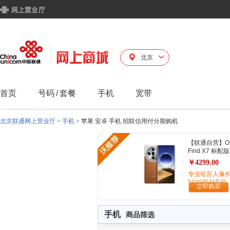
北京
首页
号码
/
套餐
手机
宽带
北京联通网上营业厅
>
手机
>
苹果 安卓 手机 招联信用付分期购机
【联通自营】O
Find X7 标配版
￥4299.00
专业哈苏人像
5G拍照AI手机
立即购买
手机
商品筛选