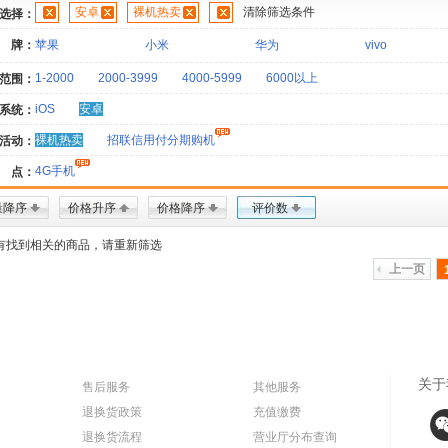
安卓
裸机热卖
清除筛选条件
选择：
 牌：
苹果
小米
华为
vivo
1-2000
2000-3999
4000-5999
6000以上
范围：
iOS
安卓
系统：
裸机热卖
招联信用付分期购机
活动：
4G手机
 点：
量降序
价格升序
价格降序
评价数
有找到相关的商品，请重新筛选
上一页
关于
售后服务
其他服务
退换货政策
充值缴费
退换货流程
营业厅分布查询