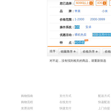
6000以上
iOS
您已选择：
品 牌：
苹果
小米
1-2000
2000-3999
价格范围：
iOS
安卓
操作系统：
裸机热卖
招联信用付分
优惠活动：
4G手机
特 点：
排序：
销量降序
价格升序
价格
对不起，没有找到相关的商品，请重新筛选
购物指南
支付方式
配送方式
购物流程
在线支付
快递配送
发票说明
快捷支付
上门自提