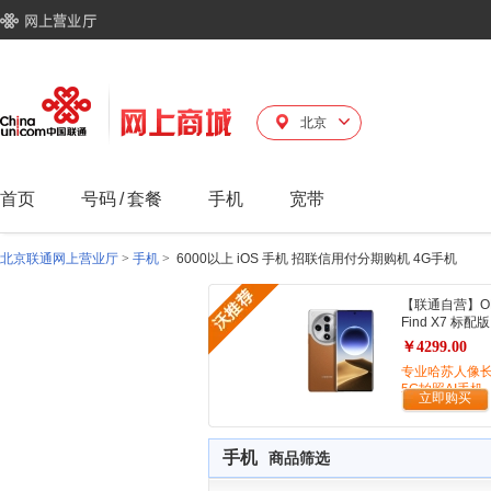
北京
首页
号码
/
套餐
手机
宽带
北京联通网上营业厅
>
手机
>
6000以上 iOS 手机 招联信用付分期购机 4G手机
【联通自营】O
Find X7 标配版
￥4299.00
专业哈苏人像
5G拍照AI手机
立即购买
手机
商品筛选