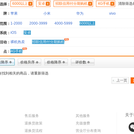
6000以上
安卓
招联信用付分期购机
4G手机
清除筛选
选择：
 牌：
苹果
小米
华为
vivo
1-2000
2000-3999
4000-5999
6000以上
范围：
iOS
安卓
系统：
裸机热卖
招联信用付分期购机
活动：
4G手机
 点：
量降序
价格升序
价格降序
评价数
有找到相关的商品，请重新筛选
上一页
关于
售后服务
其他服务
退换货政策
充值缴费
退换货流程
营业厅分布查询