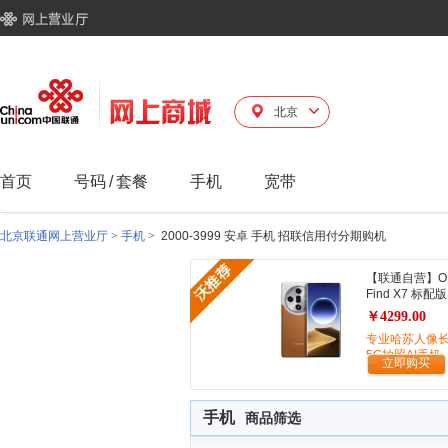
北京
首页
号码
/
套餐
手机
宽带
北京联通网上营业厅
>
手机
>
2000-3999 安卓 手机 招联信用付分期购机
【联通自营】O
Find X7 标配版
￥4299.00
专业哈苏人像
5G拍照AI手机
立即购买
手机
商品筛选