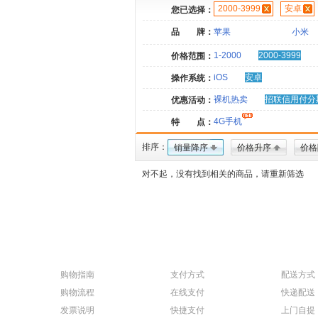
2000-3999
安卓
您已选择：
品 牌：
苹果
小米
1-2000
2000-3999
价格范围：
iOS
安卓
操作系统：
裸机热卖
招联信用付分
优惠活动：
4G手机
特 点：
排序：
销量降序
价格升序
价格
对不起，没有找到相关的商品，请重新筛选
购物指南
支付方式
配送方式
购物流程
在线支付
快递配送
发票说明
快捷支付
上门自提