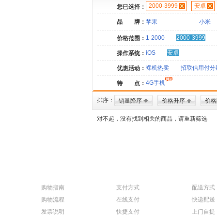
2000-3999
安卓
您已选择：
品 牌：
苹果
小米
1-2000
2000-3999
价格范围：
iOS
安卓
操作系统：
裸机热卖
招联信用付分
优惠活动：
4G手机
特 点：
排序：
销量降序
价格升序
价格
对不起，没有找到相关的商品，请重新筛选
购物指南
支付方式
配送方式
购物流程
在线支付
快递配送
发票说明
快捷支付
上门自提