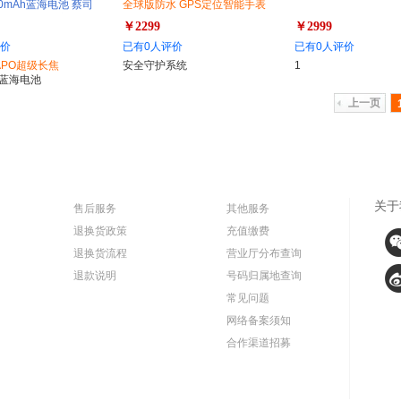
000mAh蓝海电池 蔡司
全球版防水 GPS定位智能手表
20W双芯闪充 5G 拍
视频拍照双摄手表
￥2299
￥2999
评价
已有0人评价
已有0人评价
APO超级长焦
安全守护系统
1
Ah蓝海电池
上一页
关于
售后服务
其他服务
退换货政策
充值缴费
退换货流程
营业厅分布查询
退款说明
号码归属地查询
常见问题
网络备案须知
合作渠道招募