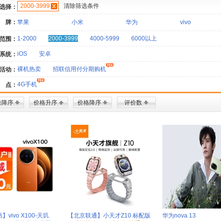
2000-3999
清除筛选条件
选择：
 牌：
苹果
小米
华为
vivo
1-2000
2000-3999
4000-5999
6000以上
范围：
iOS
安卓
系统：
裸机热卖
招联信用付分期购机
活动：
4G手机
 点：
量降序
价格升序
价格降序
评价数
vivo X100-天玑
【北京联通】小天才Z10 标配版
华为nova 13