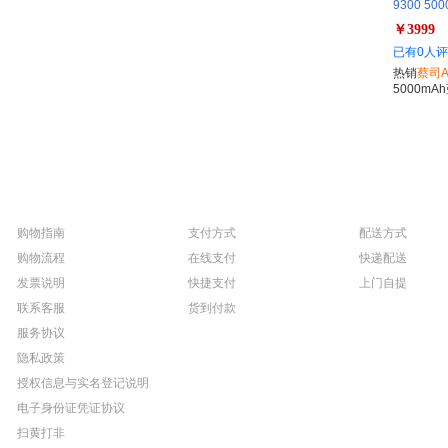
9300 5
超级长焦 1
￥3999
照 手机
已有0人
热销
蔡司
5000m
购物指南
支付方式
配送方式
购物流程
在线支付
快递配送
发票说明
快捷支付
上门自提
联系客服
货到付款
服务协议
隐私政策
授权信息与实名登记说明
电子身份证凭证协议
扫黄打非