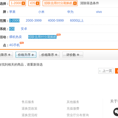
1-2000
iOS
招联信用付分期购机
清除筛选条件
选择：
 牌：
苹果
小米
华为
vivo
1-2000
2000-3999
4000-5999
6000以上
范围：
iOS
安卓
系统：
裸机热卖
招联信用付分期购机
活动：
4G手机
 点：
量降序
价格升序
价格降序
评价数
有找到相关的商品，请重新筛选
上一页
关于
售后服务
其他服务
退换货政策
充值缴费
退换货流程
营业厅分布查询