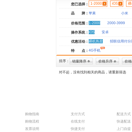
1-2000
iOS
裸
您已选择：
品 牌：
苹果
小米
1-2000
2000-3999
价格范围：
iOS
安卓
操作系统：
裸机热卖
招联信用付分
优惠活动：
4G手机
特 点：
排序：
销量降序
价格升序
价格
对不起，没有找到相关的商品，请重新筛选
购物指南
支付方式
配送方式
购物流程
在线支付
快递配送
发票说明
快捷支付
上门自提