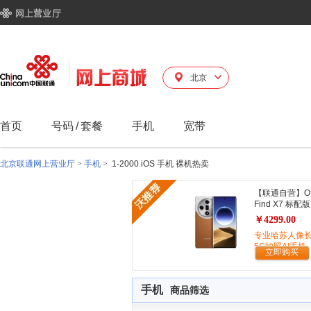
北京
首页
号码
/
套餐
手机
宽带
北京联通网上营业厅
>
手机
>
1-2000 iOS 手机 裸机热卖
【联通自营】O
Find X7 标配版
￥4299.00
专业哈苏人像
5G拍照AI手机
立即购买
手机
商品筛选