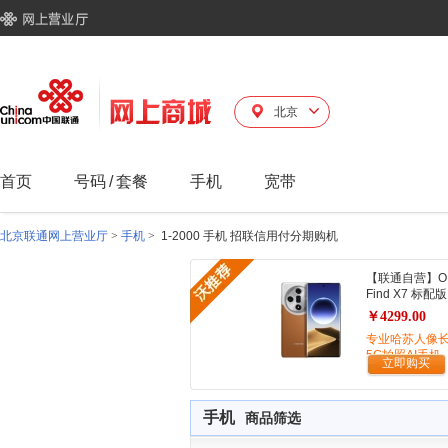
北京
首页
号码
/
套餐
手机
宽带
北京联通网上营业厅
>
手机
>
1-2000 手机 招联信用付分期购机
【联通自营】O
Find X7 标配版
￥4299.00
专业哈苏人像
5G拍照AI手机
立即购买
手机
商品筛选