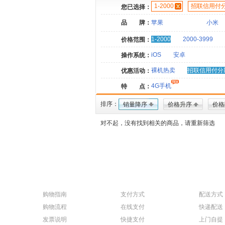
1-2000
招联信用付
您已选择：
品 牌：
苹果
小米
1-2000
2000-3999
价格范围：
iOS
安卓
操作系统：
裸机热卖
招联信用付分
优惠活动：
4G手机
特 点：
排序：
销量降序
价格升序
价格
对不起，没有找到相关的商品，请重新筛选
购物指南
支付方式
配送方式
购物流程
在线支付
快递配送
发票说明
快捷支付
上门自提