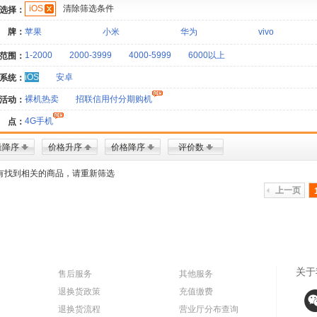
iOS
清除筛选条件
选择：
 牌：
苹果
小米
华为
vivo
1-2000
2000-3999
4000-5999
6000以上
范围：
iOS
安卓
系统：
裸机热卖
招联信用付分期购机
活动：
4G手机
 点：
量降序
价格升序
价格降序
评价数
有找到相关的商品，请重新筛选
上一页
关于
售后服务
其他服务
退换货政策
充值缴费
退换货流程
营业厅分布查询