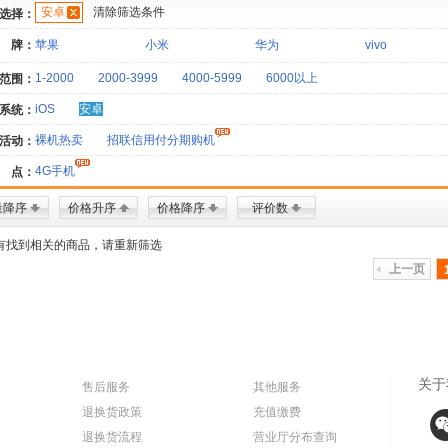
安卓
清除筛选条件
选择：
 牌：
苹果
小米
华为
vivo
1-2000
2000-3999
4000-5999
6000以上
范围：
iOS
安卓
系统：
裸机热卖
招联信用付分期购机
活动：
4G手机
 点：
量降序
价格升序
价格降序
评价数
有找到相关的商品，请重新筛选
上一页
关于
售后服务
其他服务
退换货政策
充值缴费
退换货流程
营业厅分布查询