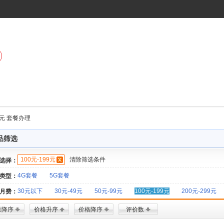
99元 套餐办理
品筛选
100元-199元
清除筛选条件
选择：
4G套餐
5G套餐
类型：
30元以下
30元-49元
50元-99元
100元-199元
200元-299元
月费：
量降序
价格升序
价格降序
评价数