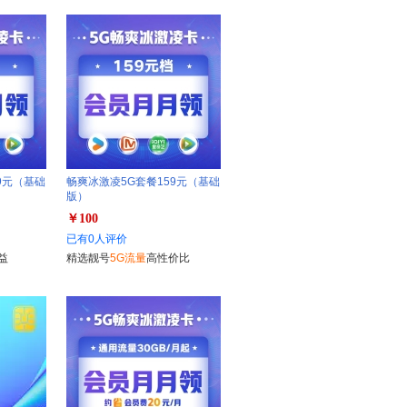
9元（基础
畅爽冰激凌5G套餐159元（基础
版）
￥100
已有0人评价
益
精选靓号
5G流量
高性价比