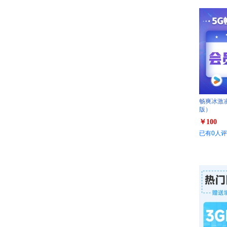
畅爽冰激凌
版）
￥100
已有0人