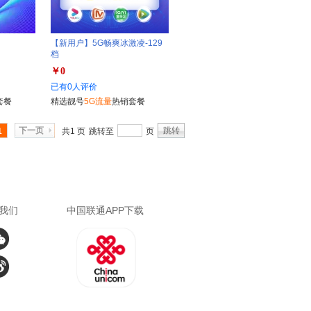
【新用户】5G畅爽冰激凌-129
档
￥0
已有0人评价
套餐
精选靓号
5G流量
热销套餐
下一页
跳转
1
共1 页
跳转至
页
我们
中国联通APP下载