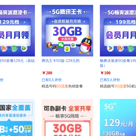
5G套餐129元（基础
腾讯王卡5G版-129元档
畅爽冰激凌5G套餐19
版）
￥200
￥100
评价
已有0人评价
已有0人评价
精选号码
5G流量
热销套餐
精选靓号
5G流量
5G权