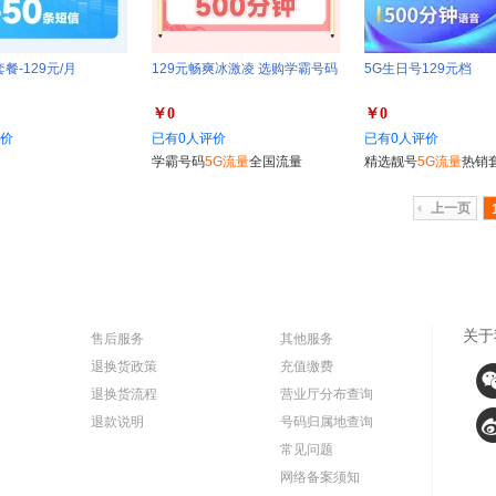
餐-129元/月
129元畅爽冰激凌 选购学霸号码
5G生日号129元档
￥0
￥0
评价
已有0人评价
已有0人评价
学霸号码
5G流量
全国流量
精选靓号
5G流量
热销
上一页
关于
售后服务
其他服务
退换货政策
充值缴费
退换货流程
营业厅分布查询
退款说明
号码归属地查询
常见问题
网络备案须知